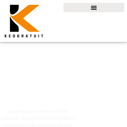
Offres gratuities et
bons plans à saisir
accédez aux meilleures offres
gratuites, bons plans et échantillons
du moment. Ne manquez aucune