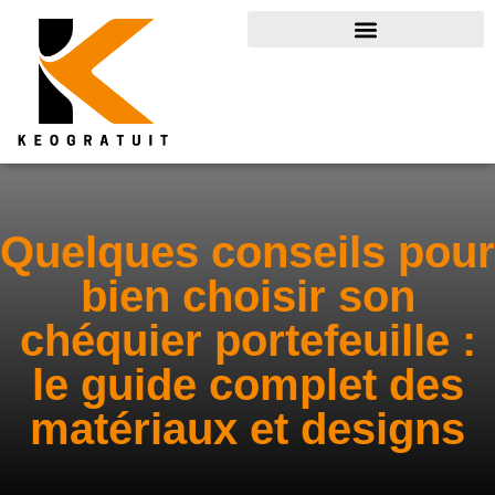
Quelques conseils pour
bien choisir son
chéquier portefeuille :
le guide complet des
matériaux et designs