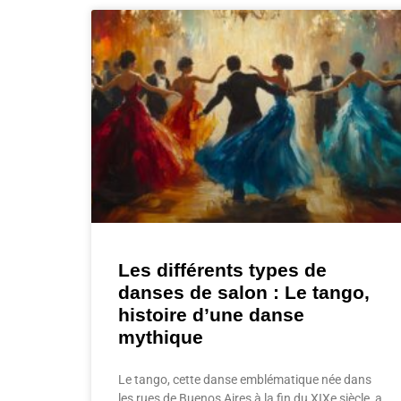
Les différents types de
danses de salon : Le tango,
histoire d’une danse
mythique
Le tango, cette danse emblématique née dans
les rues de Buenos Aires à la fin du XIXe siècle, a