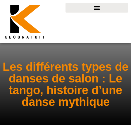
Les différents types de
danses de salon : Le
tango, histoire d’une
danse mythique