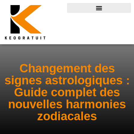
Changement des
signes astrologiques :
Guide complet des
nouvelles harmonies
zodiacales