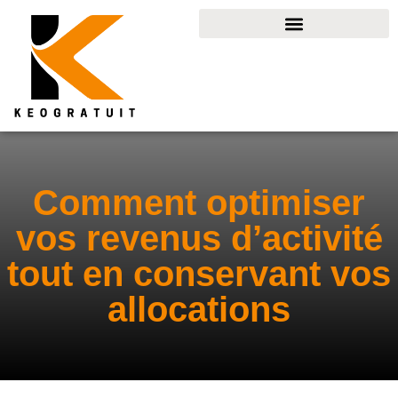
Comment optimiser
vos revenus d’activité
tout en conservant vos
allocations