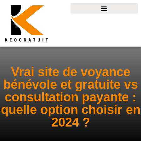
Vrai site de voyance
bénévole et gratuite vs
consultation payante :
quelle option choisir en
2024 ?