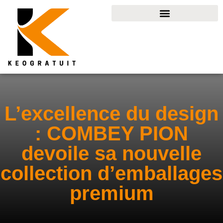
L’excellence du design
: COMBEY PION
devoile sa nouvelle
collection d’emballages
premium